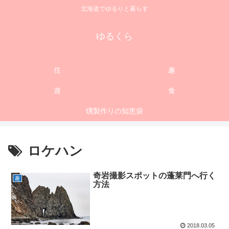
北海道でゆるりと暮らす
ゆるくら
住
趣
遊
食
燻製作りの知恵袋
ロケハン
奇岩撮影スポットの蓬莱門へ行く
趣
方法
2018.03.05