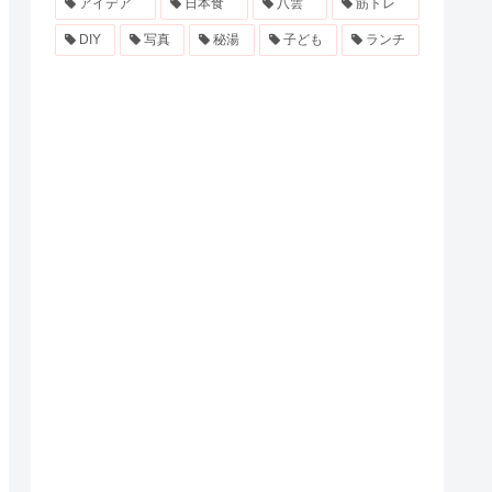
アイデア
日本食
八雲
筋トレ
DIY
写真
秘湯
子ども
ランチ