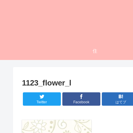
住
1123_flower_l
Twitter
Facebook
はてブ