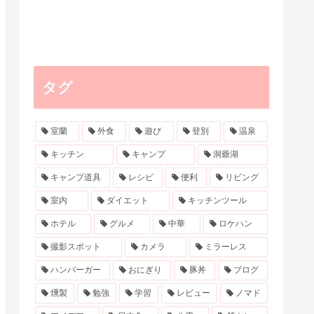
タグ
室蘭
外食
遊び
登別
温泉
キッチン
キャンプ
洞爺湖
キャンプ道具
レシピ
便利
リビング
室内
ダイエット
キッチンツール
ホテル
グルメ
中華
ロケハン
撮影スポット
カメラ
ミラーレス
ハンバーガー
おにぎり
豚丼
ブログ
燻製
勉強
学習
レビュー
ノマド